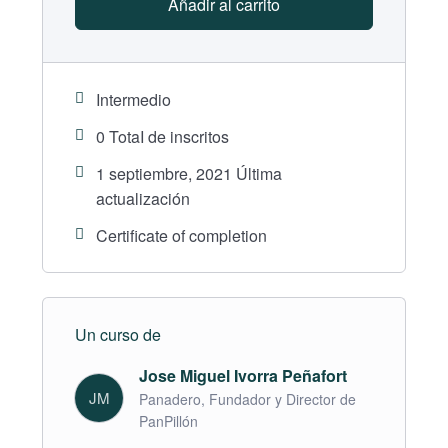
enero
Añadir al carrito
Aprende a identificar , diferenciar y manejar los
ingredientes fundamentales y opcionales de la
panadería. Conoce y explora el proceso estándar
Intermedio
de panificación y sus pasos. Aprende a formular,
0 TotaI de inscritos
estandarizar y comprender las recetas panaderas.
1 septiembre, 2021 Última
Identifica los utensilios esenciales y opcionales
actualización
para el manejo de diferentes tipos de masas.
Certificate of completion
Clases en vivo + documentos descargables.
Módulo 2 – Costos de producción
Un curso de
Inicia el 5 de febrero y termina el 19 de febrero
Jose Miguel Ivorra Peñafort
Aprende a estandarizar los costos de materia
JM
Panadero, Fundador y Director de
prima. Identifica y calcula los costos de producción.
PanPillón
Identifica los aspectos clave para escalar tu