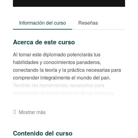
Información del curso
Reseñas
Acerca de este curso
Al tomar este diplomado potenciarás tus
habilidades y conocimientos panaderos,
conectando la teoría y la práctica necesarias para
comprender integralmente el mundo del pan.
Tendrás las herramientas necesarias para
comprender el funcionamiento de las fórmulas
panaderas, crear y utilizar correctamente distintos
prefermentos, como la masa madre, y revisar los
Mostrar más
costos esenciales de producción. Finalmente,
identificarás las mejores prácticas de marketing
digital, y podrás experimentar con diversas formas
Contenido del curso