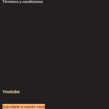
Términos y condiciones
y documentos de apoyo según la modalidad
que elijas.
¿Cuál es la modalidad del diplomado ?
Inicio
Este diplomado es completamente virtual y
Familia PanPillón
combina modalidades sincrónica y
Términos y condiciones
asincrónica, lo que quiere decir que tu
trabajas en la comodidad de tu propio ritmo
y también asistes a sesiones
telepresenciales con tus instructores. Las
sesiones en vivo serán los días sábado en
horas de la tarde.
¿Cuándo empieza y termina el Diplomado virtual
en Panadería?
Empieza el sábado 22 de enero del 2022 y
termina el 7 de mayo del 2022.
Youtube
¿Me dan certificado al finalizar el diplomado?
¡Claro que sí! PanPillón trabaja dentro de lo
que se denomina «educación informal» y
Suscríbete a nuestro canal