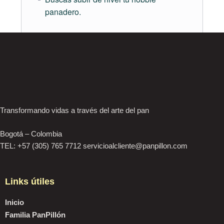
Accede al foro de aprendizaje y apoyo.
panadero.
Profesores expertos y dinámicos que comparten
con pasión y amor en cada lección
Preguntas frecuentes
¿Qué es la Escuela PanPillón?
La Escuela PanPillón es una plataforma de
aprendizaje para todos los amantes del pan,
Transformando vidas a través del arte del pan
amateurs y profesionales.
Cuenta con diferentes modalidades como
Bogotá – Colombia
talleres en vivo, cursos asincrónicos que
TEL: +57 (305) 765 7712 servicioalcliente@panpillon.com
puedes hacer a tu propio ritmo y
modalidades mixtas para obtener lo mejor
de ambos estilos.
Links útiles
Puedes compartir tu proceso con nosotros
Inicio
para un mayor apoyo y cuentas con
Familia PanPillón
sesiones en vivo, vídeo tutoriales detallados