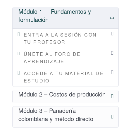
de comunicar tus productos en medios digitales
para darte a conocer a más personas. Tendrás lo
Módulo 1 – Fundamentos y
mejor de ambos mundos: toda la comodidad del
formulación
estudio virtual y remoto, sumada a la cercanía y
atención al detalle de la formación telepresencial.
ENTRA A LA SESIÓN CON
TU PROFESOR
¡CUPOS LIMITADOS!
ÚNETE AL FORO DE
¿Qué aprenderás?
APRENDIZAJE
Este diplomado está dirigido por José Miguel Ivorra
ACCEDE A TU MATERIAL DE
Peñafort, fundador y director de PanPillón. Está
ESTUDIO
dividido en 6 módulos en los que revisaremos los
Módulo 2 – Costos de producción
temas secuencialmente para lograr su mayor
comprensión. Cada módulo tendrá trabajo
Módulo 3 – Panadería
autónomo por parte los (las) estudiantes, así como
sesiones telepresenciales para introducir y
colombiana y método directo
desarrollar los temas correspondientes.