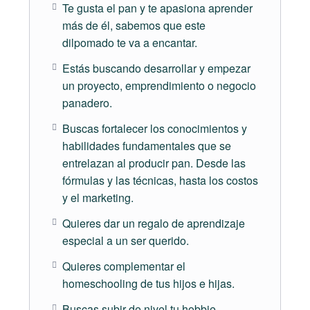
Te gusta el pan y te apasiona aprender
nivel mundial. Conoce algunas de las mejores
más de él, sabemos que este
herramientas de creación de contenido digital para
dilpomado te va a encantar.
que comuniques fácil y eficientemente tu marca o
proyecto.
Estás buscando desarrollar y empezar
un proyecto, emprendimiento o negocio
Clases en vivo + documentos descargables +
panadero.
ejercicios interactivos
Buscas fortalecer los conocimientos y
habilidades fundamentales que se
entrelazan al producir pan. Desde las
Ventajas de aprender con PanPillón
fórmulas y las técnicas, hasta los costos
y el marketing.
Trabaja a tu ritmo desde donde quieras
Quieres dar un regalo de aprendizaje
Video-tutoriales detallados para el mejor
especial a un ser querido.
aprendizaje
Certificado de asistencia al finalizar
Quieres complementar el
Insumos y utensilios en tienda a nivel nacional
homeschooling de tus hijos e hijas.
Documentos de aprendizaje descargables
Buscas subir de nivel tu hobbie