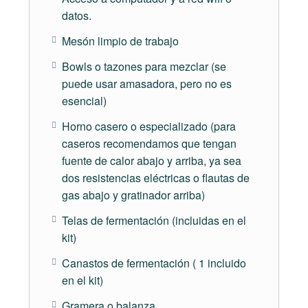
Clases en vivo + documentos descargables +
datos.
tutoriales detallados + ejercicios interactivos
Mesón limpio de trabajo
Módulo 4 – Creación y uso de prefermentos
Bowls o tazones para mezclar (se
puede usar amasadora, pero no es
Inicia el 19 de marzo y termina el 2 de abril
esencial)
Horno casero o especializado (para
Aprende sobre los prefermentos más utilizados en
caseros recomendamos que tengan
panadería, a utilizarlos en algunas de las recetas
fuente de calor abajo y arriba, ya sea
más famosas del mundo y desarrolla sus fórmulas
dos resistencias eléctricas o flautas de
aplicando los conocimientos ya aprendidos en los
gas abajo y gratinador arriba)
módulos previos.
Telas de fermentación (incluidas en el
Clases en vivo + documentos descargables +
kit)
tutoriales detallados + ejercicios interactivos
Canastos de fermentación ( 1 incluido
en el kit)
Módulo 5 – Creación y uso de la masa madre
Gramera o balanza