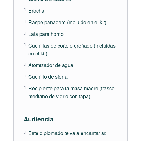
Inicia el 9 de abril y termina el 23 de abril
Brocha
Aprende a crear tu propia masa madre, cuidarla,
Raspe panadero (incluido en el kit)
conservarla y usarla en diversos tipos de panes de
Lata para horno
fama mundial. Sus beneficios y ventajas que la han
puesto como una de las técnicas de panificación
Cuchillas de corte o greñado (incluidas
favoritas entre panaderos y consumidores.
en el kit)
Atomizador de agua
Clases en vivo + documentos descargables +
tutoriales detallados + ejercicios interactivos
Cuchillo de sierra
Recipiente para la masa madre (frasco
Módulo 6 – Marketing digital para panaderías
mediano de vidrio con tapa)
Inicial el 30 de abril y termina el 7 de mayo.
Audiencia
Aprende los conceptos esenciales del marketing
digital, identifica las oportunidades para tu marca
Este diplomado te va a encantar si:
en algunas de las plataformas más populares a