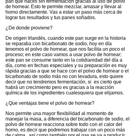
pan que haces sin fermentación gracias al uso de polvo
de hornear. Esto te permite mezclar, amasar y llevar al
horno directamente. Vas a estar un paso más cerca de
lograr tus resultados y tus panes soñados.
¿De donde proviene?
De origen Irlandés, cuando este pan surge en la historia
se reparaba con bicarbonato de sodio, hoy en día
tenemos el polvo de hornear, que nos facilita un poco el
proceso; en este caso vamos a usar polvo de hornear;
este pan se consume tanto en la cotidianidad del día a
día, como en fechas especiales y su preparación es muy
rápida gracias a que se hace con el polvo de hornear o el
bicarbonato de sodio más no con levadura, esto quiere
decir que no tendremos fermentación, si es cierto que
habrá un crecimiento pero es gracias a la reacción
química de los ingredientes cualesquiera que elijamos.
¿Que ventajas tiene el polvo de hornear?
Nos permite una mayor flexibilidad al momento de
manejar la masa, a diferencia del bicarbonato de sodio, el
polvo de hornear reacciona sobre todo con el calor del
horno, es decir que podremos trabajar con un poco más
de calma , así como también por el gas se va a producir