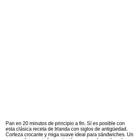
¿COMO HACER PAN DE
SODA IRLANDÉS
EN 20 MINUTOS?
Pan en 20 minutos de principio a fin. Sí es posible con
esta clásica receta de Irlanda con siglos de antigüedad.
Corteza crocante y miga suave ideal para sándwiches. Un