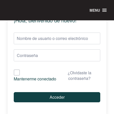
MENU
¡Hola, bienvenido de nuevo!
¿Olvidaste la
contraseña?
Mantenerme conectado
Acceder