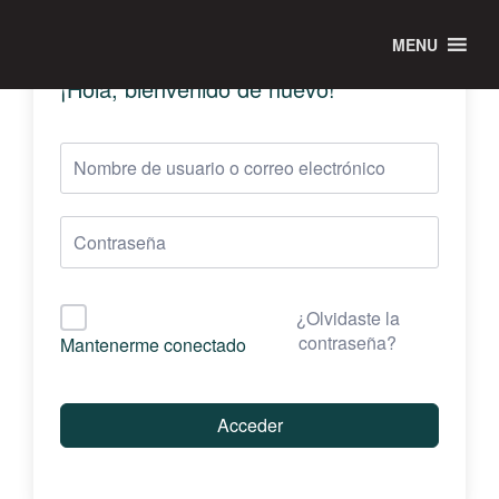
MENU
¡Hola, bienvenido de nuevo!
¿Olvidaste la
contraseña?
Mantenerme conectado
Acceder