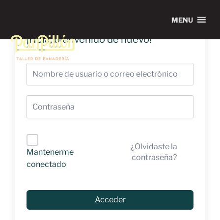
MENU
¡Hola, bienvenido de nuevo!
¿Olvidaste la
Mantenerme
contraseña?
conectado
Acceder