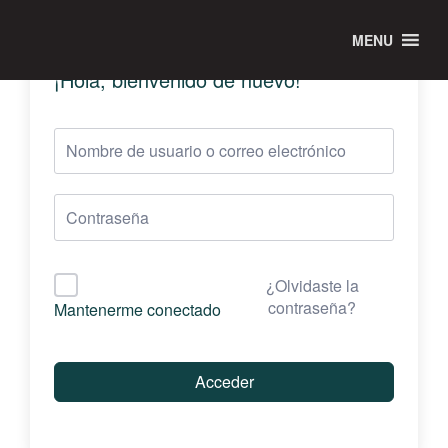
MENU
¡Hola, bienvenido de nuevo!
¿Olvidaste la
contraseña?
Mantenerme conectado
Acceder