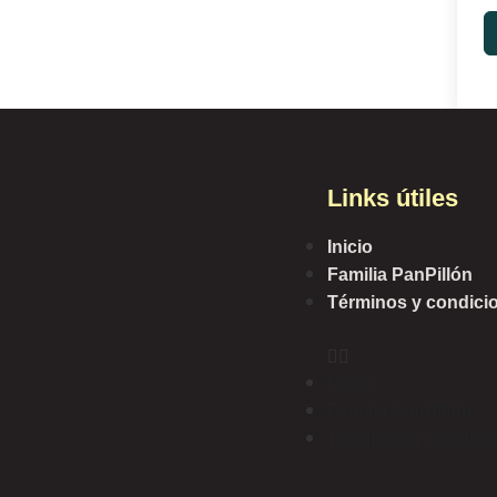
Links útiles
Inicio
Familia PanPillón
Términos y condici
Inicio
Familia PanPillón
Términos y condici