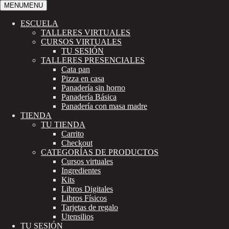
MENU
MENU
PanPillon Taller de Panaderia
ESCUELA
TALLERES VIRTUALES
CURSOS VIRTUALES
TU SESIÓN
TALLERES PRESENCIALES
Cata pan
Pizza en casa
Panadería sin horno
¡Hola, bienvenido de nuevo!
Panadería Básica
Panadería con masa madre
TIENDA
Mantenerme conectado
TU TIENDA
¿Olvidaste la contraseña?
Carrito
Acceder
Checkout
CATEGORÍAS DE PRODUCTOS
Cursos virtuales
Ingredientes
Kits
Libros Digitales
Libros Físicos
Tarjetas de regalo
Transformando vidas a través del arte del pan
Utensilios
Bogotá – Colombia
TU SESIÓN