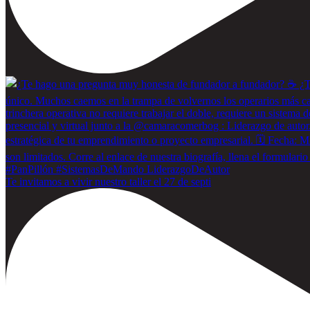
Te invitamos a vivir nuestro taller el 27 de septi