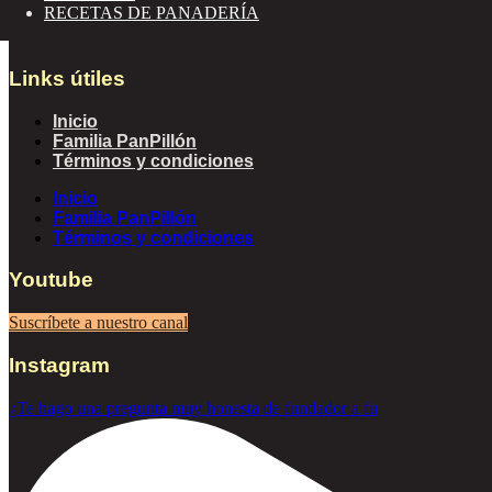
TEL: +57 (305) 765 7712 servicioalcliente@panpillon.com
RECETAS DE PANADERÍA
Links útiles
Inicio
Familia PanPillón
Términos y condiciones
Inicio
Familia PanPillón
Términos y condiciones
Youtube
Suscríbete a nuestro canal
Instagram
¿Te hago una pregunta muy honesta de fundador a fu