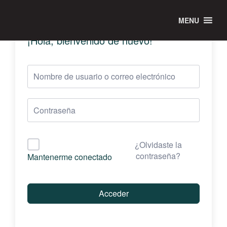
MENU
¡Hola, bienvenido de nuevo!
¿Olvidaste la
contraseña?
Mantenerme conectado
Acceder